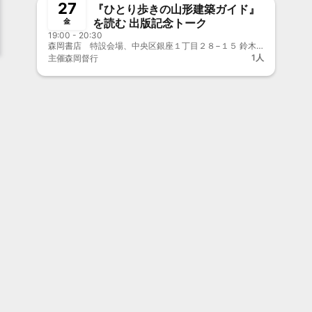
27
『ひとり歩きの山形建築ガイド』
を読む 出版記念トーク
金
19:00 - 20:30
森岡書店 特設会場、中央区銀座１丁目２８−１５ 鈴木ビル
1人
主催
森岡督行