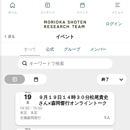
ホーム
コンテンツ
イベント
メニュー
ログイン
イベント
戻る
すべて
公式
グループ
メンバー
終了
事前決済
9月
19
９月１９日１４時３０分松尾貴史
さん×森岡督行オンライントーク
土
14:30 - 15:30
未定、未定
5人
主催
森岡督行
終了
3月