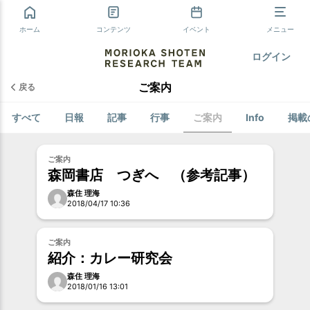
ホーム
コンテンツ
イベント
メニュー
ログイン
ご案内
戻る
すべて
日報
記事
行事
ご案内
Info
掲載
お試し
ご案内
森岡書店 つぎへ （参考記事）
森住 理海
2018/04/17 10:36
お試し
ご案内
紹介：カレー研究会
森住 理海
2018/01/16 13:01