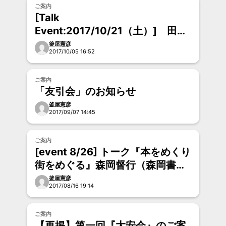
お試し
ご案内
[Talk
Event:2017/10/21（土）] 田島
征三 アーティストトーク
釜屋憲彦
2017/10/05 16:52
お試し
ご案内
「友引会」のお知らせ
釜屋憲彦
2017/09/07 14:45
お試し
ご案内
[event 8/26] トーク『本をめくり
街をめぐる』森岡督行（森岡書
店）×吉井美晴（matka）
釜屋憲彦
2017/08/16 19:14
お試し
ご案内
【再掲】第一回『大安会』のご案