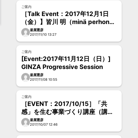
お試し
ご案内
［Talk Event：2017年12月1日
（金）】皆川 明（minä perhonen
デザイナー）× 須山悠里（本書デ
釜屋憲彦
2017/11/10 13:27
ザイナー）
お試し
ご案内
[Event:2017年11月12日（日）]
GINZA Progressive Session
釜屋憲彦
2017/11/08 10:55
お試し
ご案内
［EVENT：2017/10/15］「共
感」を生む事業づくり講座（講
師：森岡督行）
釜屋憲彦
2017/10/07 12:46