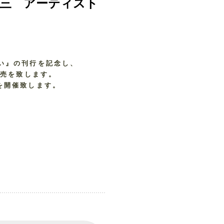
 田島征三 アーティスト
い』の刊行を記念し、
販売を致します。
を開催致します。