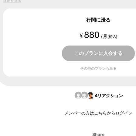
詳細を見る
行間に浸る
880
¥
/月
(税込)
このプランに入会する
その他のプランもみる
4
リアクション
メンバーの方は
こちら
からログイン
Share