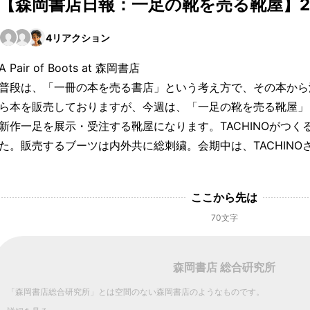
【森岡書店日報：一足の靴を売る靴屋】20
4
リアクション
A Pair of Boots at 森岡書店
普段は、「一冊の本を売る書店」という考え方で、その本から
ら本を販売しておりますが、今週は、「一足の靴を売る靴屋」として
新作一足を展示・受注する靴屋になります。TACHINOがつ
た。販売するブーツは内外共に総刺繍。会期中は、TACHINOさ
ここから先は
70文字
森岡書店 総合硏究所
「森岡書店総合研究所」とは空間のない森岡書店のようなものです。