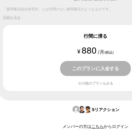
「森岡書店総合研究所」とは空間のない森岡書店のようなものです。
詳細を見る
行間に浸る
880
¥
/月
(税込)
このプランに入会する
その他のプランもみる
5
リアクション
メンバーの方は
こちら
からログイン