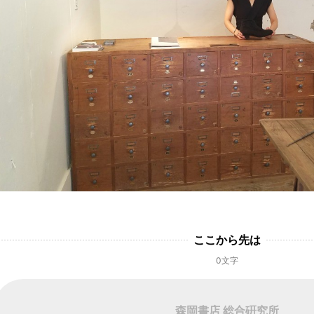
ここから先は
0文字
森岡書店 総合硏究所