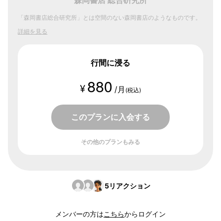
森岡書店 総合硏究所
「森岡書店総合研究所」とは空間のない森岡書店のようなものです。
詳細を見る
行間に浸る
880
¥
/月
(税込)
このプランに入会する
その他のプランもみる
5
リアクション
メンバーの方は
こちら
からログイン