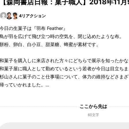
【森岡書店日報：菓子職人】2018年11月
4
リアクション
今日の生菓子は『羽布 Feather』
鳥が羽を広げて飛び立つ時の空気を、閉じ込めたような布。
餅粉、卵白、白小豆、甜菜糖、蜂蜜が素材です。
和菓子を購入しに来店された方々にどちらで展示を知ったかな
和菓子屋に職人として勤めているという若者が今日は目立ちま
杉山さんに菓子のこと仕事場について、体力の維持などさまざ
帰っていかれました。...
ここから先は
60文字