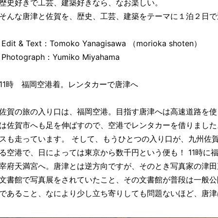
歴史好きで工芸、建築好きなら、なお楽しい。
そんな唐津と佐賀を、歴史、工芸、建築をテーマに１泊２日で
Edit & Text：Tomoko Yanagisawa （morioka shoten）
Photograph：Yumiko Miyahama
11時 福岡空港着。レンタカーで唐津へ
佐賀の旅の入り口は、福岡空港。目指す唐津へは高速道路を使
は佐賀市へも足を伸ばすので、空港でレンタカーを借りました
スも走っています。 そして、もうひとつの入り口が、九州佐
る空港で、日によっては東京から数千円という便も！ 11時に
宰府天満宮へ。唐津とは逆方向ですが、そのとき写真家の津田
文書館で写真展をされていたこと、その文書館が普段は一般公
であること、なにより少し立ち寄りしても問題ないほど、唐