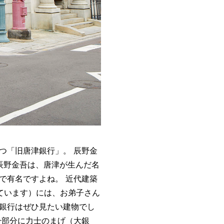
つ「旧唐津銀行」。 辰野金
辰野金吾は、唐津が生んだ名
で有名ですよね。 近代建築
ています）には、お弟子さん
銀行はぜひ見たい建物でし
一部分に力士のまげ（大銀