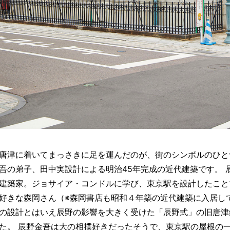
唐津に着いてまっさきに足を運んだのが、街のシンボルのひと
吾の弟子、田中実設計による明治45年完成の近代建築です。 
建築家。ジョサイア・コンドルに学び、東京駅を設計したこと
好きな森岡さん（※森岡書店も昭和４年築の近代建築に入居し
の設計とはいえ辰野の影響を大きく受けた「辰野式」の旧唐津
た。 辰野金吾は大の相撲好きだったそうで、東京駅の屋根の