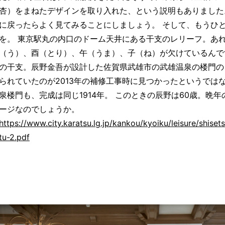
杏）をまねたデザインを取り入れた、という説明もありました
に戻ったらよく見てみることにしましょう。 そして、もうひ
を。 東京駅丸の内口のドーム天井にある干支のレリーフ。あ
（う）、酉（とり）、午（うま）、子（ね）が欠けているんで
の干支。辰野金吾が設計した佐賀県武雄市の武雄温泉の楼門の
られていたのが2013年の補修工事時に見つかったというでは
泉楼門も、完成は同じ1914年。 このときの辰野は60歳。晩
ージなのでしょうか。
https://www.city.karatsu.lg.jp/kankou/kyoiku/leisure/shis
tu-2.pdf