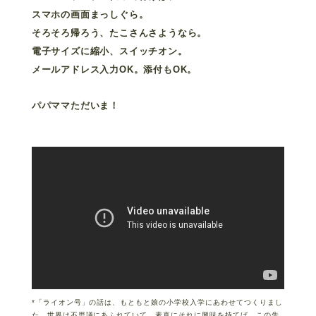
スマホの画面まっしぐら。
そろそろ帰ろう、たこさんさようなら。
電子サイズに縮小、スイッチオン。
メールアドレス入力OK。添付もOK。
パパママただいま！
*「ライオン号」の話は、もともと娘の小学校入学にあわせてつくりまし
た。世界は不思議にあふれていて、素直にそれに興味を持てば、この先