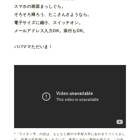
スマホの画面まっしぐら。
そろそろ帰ろう、たこさんさようなら。
電子サイズに縮小、スイッチオン。
メールアドレス入力OK。添付もOK。
パパママただいま！
*「ライオン号」の話は、もともと娘の小学校入学にあわせてつくりまし
た。世界は不思議にあふれていて、素直にそれに興味を持てば、この先