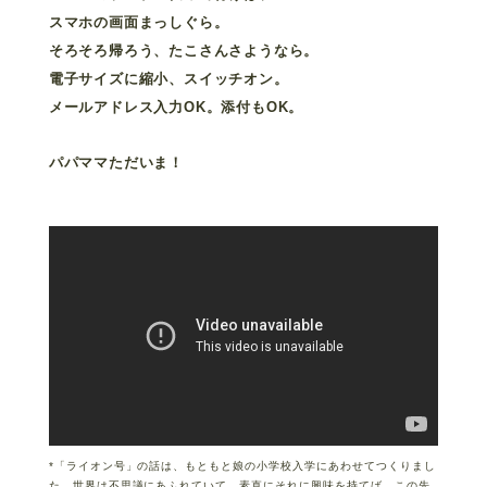
スマホの画面まっしぐら。
そろそろ帰ろう、たこさんさようなら。
電子サイズに縮小、スイッチオン。
メールアドレス入力OK。添付もOK。
パパママただいま！
*「ライオン号」の話は、もともと娘の小学校入学にあわせてつくりまし
た。世界は不思議にあふれていて、素直にそれに興味を持てば、この先