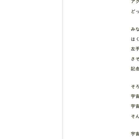
ア
ど
み
は
左
さ
記
そ
宇
宇
そ
宇