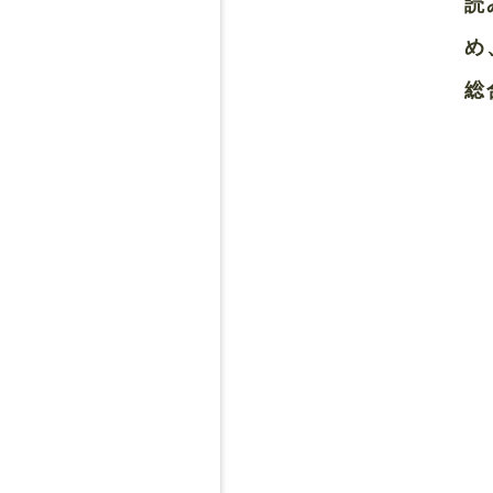
読
め
総