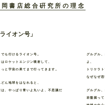
森岡書店総合硏究所の理念
ライオン号」
こでも行けるライオン号。
グルグル、
日はロケットエンジン噴射して、
よ、
ょっと宇宙の果てまで行ってきます。
トリケラト
なぜなぜ恐
んどん地球をはなれると、
球は、やっぱり青いよ丸いよ、不思議だ
グルグル、
。
岩盤掘って