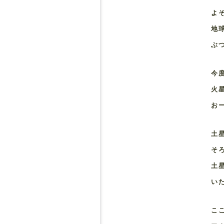
よ
地
ぶ
今
火
お
土
そ
土
い
こ