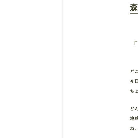
「
ど
今
ち
ど
地
ね