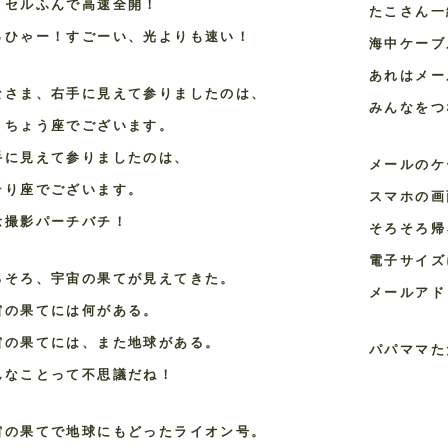
クセルふんで高速全開！
たこさん一
っひゃー！すごーい、光よりも速い！
海中ケーブ
あれはメー
なさま、右手に見えて参りましたのは、
みんなをつ
くちょう座でございます。
手に見えて参りましたのは、
メールのケ
そり座でございます。
スマホの画
念撮影パーチバチ！
そろそろ帰
電子サイズ
ろそろ、宇宙の果てが見えてきた。
メールアド
宙の果てには何がある。
宙の果てには、また地球がある。
パパママた
んなことって不思議だね！
宙の果てで地球にもどったライオン号。