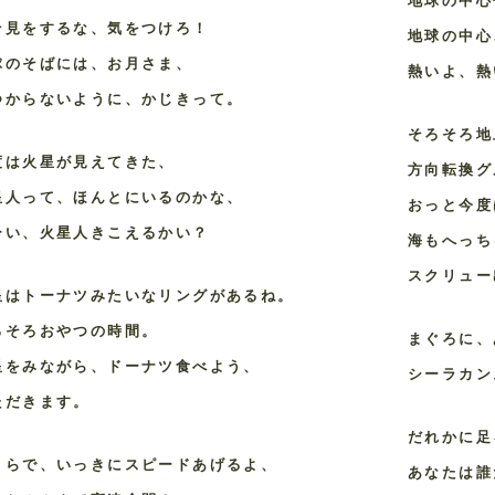
地球の中心
そ見をするな、気をつけろ！
地球の中心
球のそばには、お月さま、
熱いよ、熱
つからないように、かじきって。
そろそろ地
度は火星が見えてきた、
方向転換グ
星人って、ほんとにいるのかな、
おっと今度
ーい、火星人きこえるかい？
海もへっち
スクリュー
星はトーナツみたいなリングがあるね。
ろそろおやつの時間。
まぐろに、
星をみながら、ドーナツ食べよう、
シーラカン
ただきます。
だれかに足
こらで、いっきにスピードあげるよ、
あなたは誰