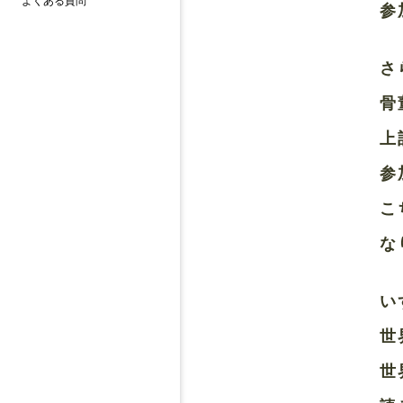
よくある質問
参
さ
骨
上
参
こ
な
い
世
世