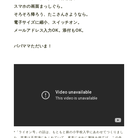
スマホの画面まっしぐら。
そろそろ帰ろう、たこさんさようなら。
電子サイズに縮小、スイッチオン。
メールアドレス入力OK。添付もOK。
パパママただいま！
*「ライオン号」の話は、もともと娘の小学校入学にあわせてつくりまし
た。世界は不思議にあふれていて、素直にそれに興味を持てば、この先