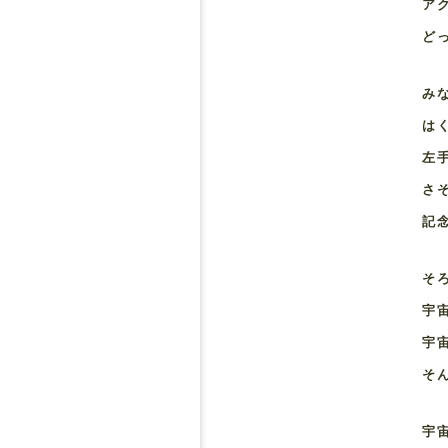
ア
ど
み
は
左
さ
記
そ
宇
宇
そ
宇