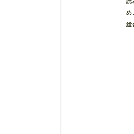
読
め
総