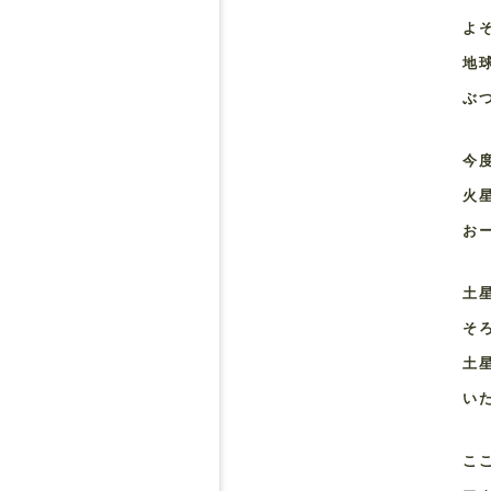
よ
地
ぶ
今
火
お
土
そ
土
い
こ