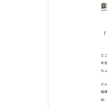
「
ど
今
ち
ど
地
ね