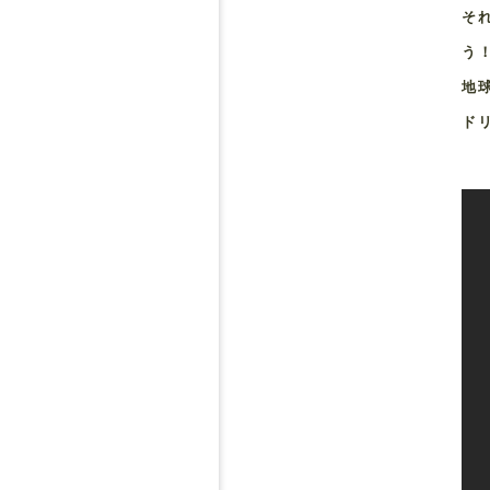
そ
う
地
ド