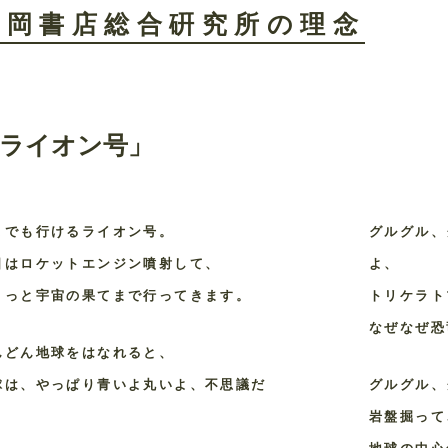
森岡書店総合硏究所の理念
ライオン号」
こでも行けるライオン号。
グルグル、
日はロケットエンジン噴射して、
よ、
ょっと宇宙の果てまで行ってきます。
トリケラト
なぜなぜ恐
んどん地球をはなれると、
球は、やっぱり青いよ丸いよ、不思議だ
グルグル、
。
岩盤掘って