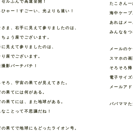
クセルふんで高速全開！
たこさん一
っひゃー！すごーい、光よりも速い！
海中ケーブ
あれはメー
なさま、右手に見えて参りましたのは、
みんなをつ
くちょう座でございます。
手に見えて参りましたのは、
メールのケ
そり座でございます。
スマホの画
念撮影パーチバチ！
そろそろ帰
電子サイズ
ろそろ、宇宙の果てが見えてきた。
メールアド
宙の果てには何がある。
宙の果てには、また地球がある。
パパママた
んなことって不思議だね！
宙の果てで地球にもどったライオン号。