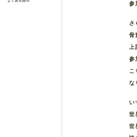
よくある質問
参
さ
骨
上
参
こ
な
い
世
世