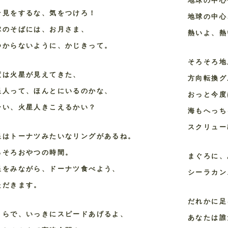
地球の中心
そ見をするな、気をつけろ！
地球の中心
球のそばには、お月さま、
熱いよ、熱
つからないように、かじきって。
そろそろ地
度は火星が見えてきた、
方向転換グ
星人って、ほんとにいるのかな、
おっと今度
ーい、火星人きこえるかい？
海もへっち
スクリュー
星はトーナツみたいなリングがあるね。
ろそろおやつの時間。
まぐろに、
星をみながら、ドーナツ食べよう、
シーラカン
ただきます。
だれかに足
こらで、いっきにスピードあげるよ、
あなたは誰