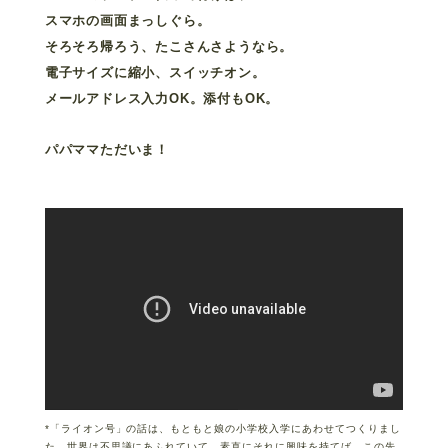
スマホの画面まっしぐら。
そろそろ帰ろう、たこさんさようなら。
電子サイズに縮小、スイッチオン。
メールアドレス入力OK。添付もOK。
パパママただいま！
*「ライオン号」の話は、もともと娘の小学校入学にあわせてつくりまし
た。世界は不思議にあふれていて、素直にそれに興味を持てば、この先