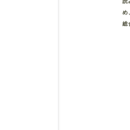
読
め
総