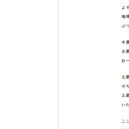
よ
地
ぶ
今
火
お
土
そ
土
い
こ