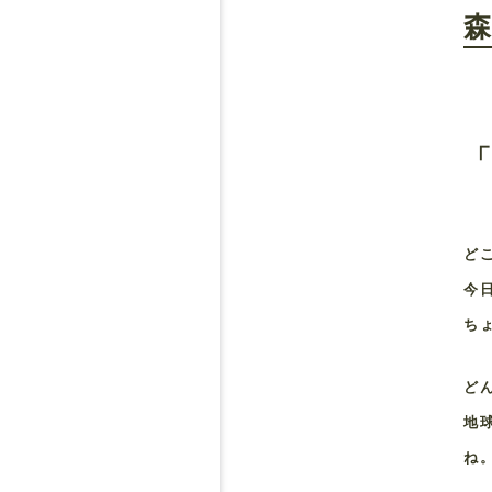
「
ど
今
ち
ど
地
ね