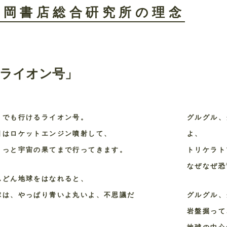
森岡書店総合硏究所の理念
ライオン号」
こでも行けるライオン号。
グルグル、
日はロケットエンジン噴射して、
よ、
ょっと宇宙の果てまで行ってきます。
トリケラト
なぜなぜ恐
んどん地球をはなれると、
球は、やっぱり青いよ丸いよ、不思議だ
グルグル、
。
岩盤掘って