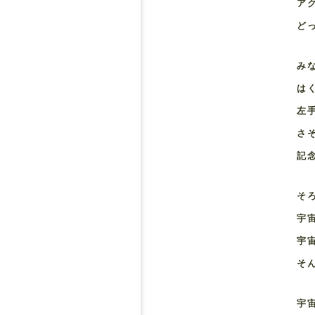
ア
ど
み
は
左
さ
記
そ
宇
宇
そ
宇