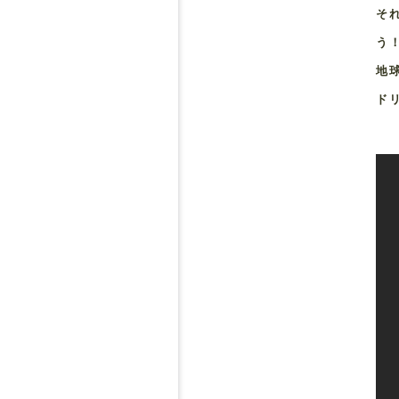
そ
う
地
ド