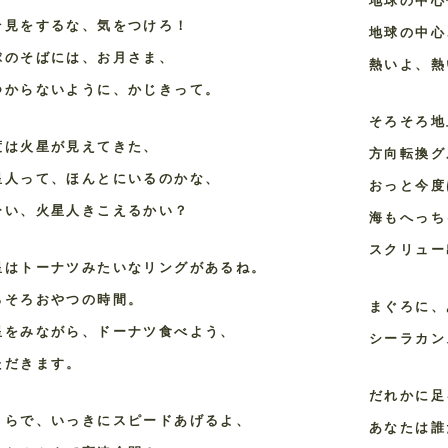
地球の中心
そ見をするな、気をつけろ！
地球の中心
球のそばには、お月さま、
熱いよ、熱
つからないように、かじきって。
そろそろ地
度は火星が見えてきた、
方向転換グ
星人って、ほんとにいるのかな、
おっと今度
ーい、火星人きこえるかい？
海もへっち
スクリュー
星はトーナツみたいなリングがあるね。
ろそろおやつの時間。
まぐろに、
星をみながら、ドーナツ食べよう、
シーラカン
ただきます。
だれかに足
こらで、いっきにスピードあげるよ、
あなたは誰