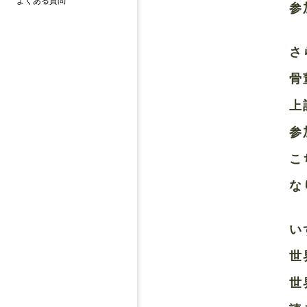
よくある質問
参
さ
骨
上
参
こ
な
い
世
世