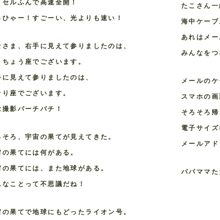
クセルふんで高速全開！
たこさん一
っひゃー！すごーい、光よりも速い！
海中ケーブ
あれはメー
なさま、右手に見えて参りましたのは、
みんなをつ
くちょう座でございます。
手に見えて参りましたのは、
メールのケ
そり座でございます。
スマホの画
念撮影パーチバチ！
そろそろ帰
電子サイズ
ろそろ、宇宙の果てが見えてきた。
メールアド
宙の果てには何がある。
宙の果てには、また地球がある。
パパママた
んなことって不思議だね！
宙の果てで地球にもどったライオン号。