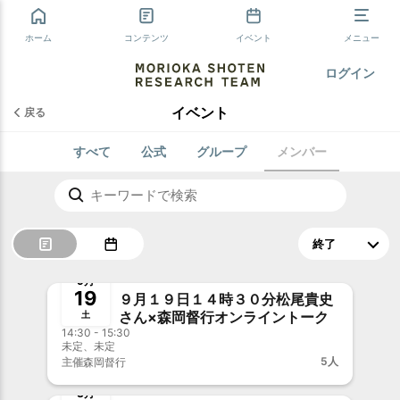
ホーム
コンテンツ
イベント
メニュー
ログイン
イベント
戻る
すべて
公式
グループ
メンバー
終了
事前決済
9月
19
９月１９日１４時３０分松尾貴史
さん×森岡督行オンライントーク
土
14:30 - 15:30
未定、未定
5人
主催
森岡督行
終了
3月