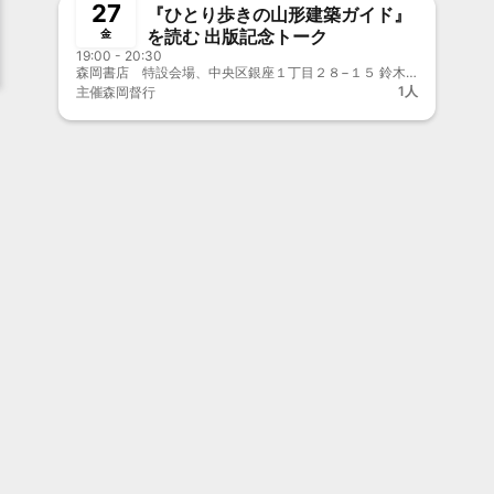
27
『ひとり歩きの山形建築ガイド』
を読む 出版記念トーク
金
19:00 - 20:30
森岡書店 特設会場、中央区銀座１丁目２８−１５ 鈴木ビル
1人
主催
森岡督行