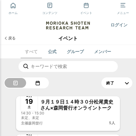
ホーム
コンテンツ
イベント
メニュー
ログイン
イベント
戻る
すべて
公式
グループ
メンバー
終了
事前決済
9月
19
９月１９日１４時３０分松尾貴史
さん×森岡督行オンライントーク
土
14:30 - 15:30
未定、未定
5人
主催
森岡督行
終了
3月