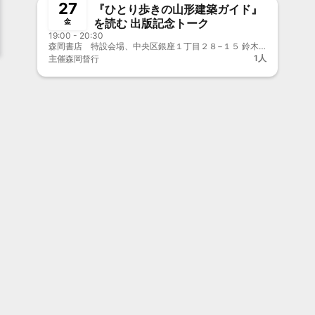
27
『ひとり歩きの山形建築ガイド』
を読む 出版記念トーク
金
19:00 - 20:30
森岡書店 特設会場、中央区銀座１丁目２８−１５ 鈴木ビル
1人
主催
森岡督行